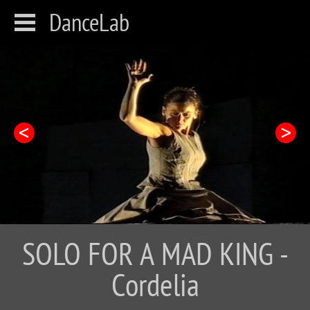
DanceLab
SOLO FOR A MAD KING -
Cordelia